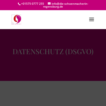
/*mobile Paralaxe*/
+01575 0777 255
info@die-schoenmacherin-
regensburg.de
DATENSCHUTZ (DSGVO)